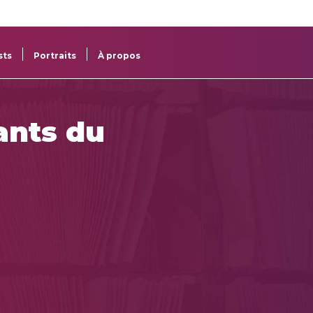
re
res
sts
Portraits
À propos
ants du