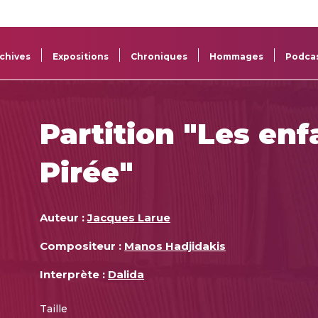
La
Aide aux
Musée
Répertoi
Sacem
projets
Sacem
des œuv
chives
Expositions
Chroniques
Hommages
Podca
Partition "Les enf
Pirée"
Auteur :
Jacques Larue
Compositeur :
Manos Hadjidakis
Interprète :
Dalida
Taille