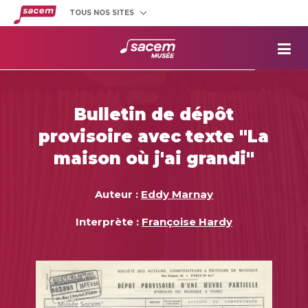
TOUS NOS SITES
Créateurs
et éditeurs
Clients
utilisateurs
La
Sacem
Aide aux
projets
Bulletin de dépôt
Musée
Sacem
provisoire avec texte "La
Répertoire
des œuvres
maison où j'ai grandi"
Auteur :
Eddy Marnay
Interprète :
Françoise Hardy