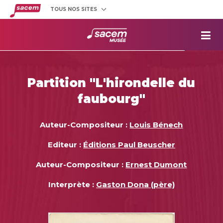
TOUS NOS SITES
Créateurs
et éditeurs
Clients
utilisateurs
La
Sacem
Aide aux
projets
Partition "L'hirondelle du
Musée
Sacem
faubourg"
Répertoire
des œuvres
Auteur-Compositeur :
Louis Bénech
Editeur :
Éditions Paul Beuscher
Auteur-Compositeur :
Ernest Dumont
Interprète :
Gaston Dona (père)