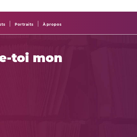
re
res
sts
Portraits
À propos
e-toi mon