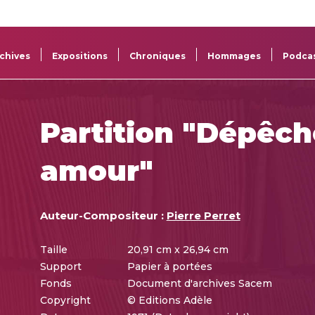
La
Aide aux
Musée
Répertoi
Sacem
projets
Sacem
des œuv
chives
Expositions
Chroniques
Hommages
Podca
Partition "Dépêch
amour"
Auteur-Compositeur :
Pierre Perret
Taille
20,91 cm x 26,94 cm
Support
Papier à portées
Fonds
Document d'archives Sacem
Copyright
© Editions Adèle