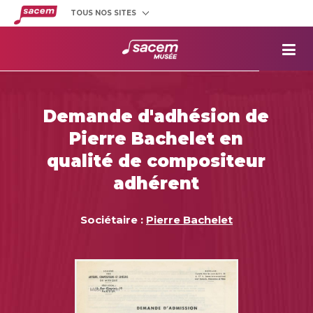
TOUS NOS SITES
Créateurs
et éditeurs
Clients
utilisateurs
La
Sacem
Aide aux
projets
Demande d'adhésion de
Musée
Sacem
Pierre Bachelet en
Répertoire
des œuvres
qualité de compositeur
adhérent
Sociétaire :
Pierre Bachelet