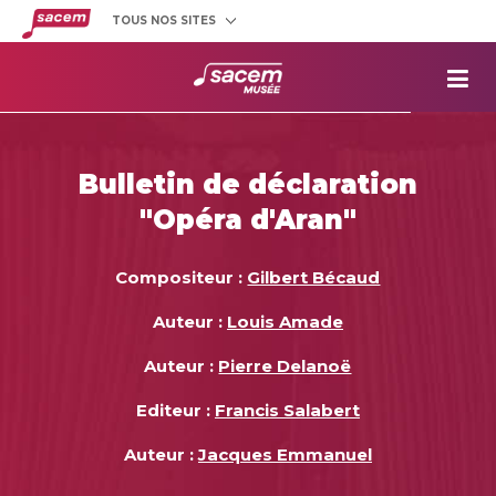
TOUS NOS SITES
Créateurs
et éditeurs
Clients
utilisateurs
La
Sacem
Aide aux
projets
Bulletin de déclaration
Musée
Sacem
"Opéra d'Aran"
Répertoire
des œuvres
Compositeur :
Gilbert Bécaud
Auteur :
Louis Amade
Auteur :
Pierre Delanoë
Editeur :
Francis Salabert
Auteur :
Jacques Emmanuel