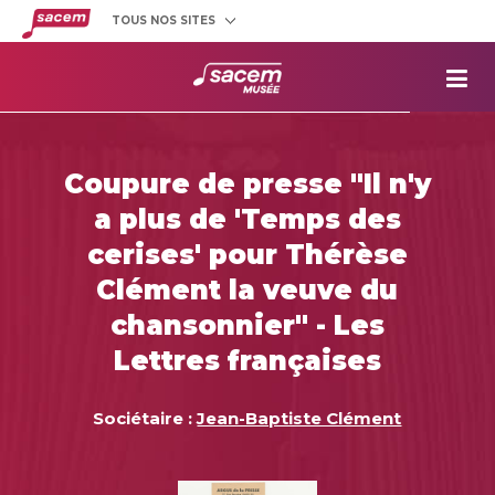
TOUS NOS SITES
Créateurs
et éditeurs
Clients
utilisateurs
La
Sacem
Aide aux
projets
Coupure de presse "Il n'y
Musée
Sacem
a plus de 'Temps des
Répertoire
des œuvres
cerises' pour Thérèse
Clément la veuve du
chansonnier" - Les
Lettres françaises
Sociétaire :
Jean-Baptiste Clément