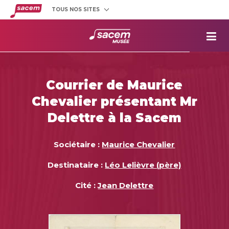
TOUS NOS SITES
Créateurs
et éditeurs
Clients
utilisateurs
La
Sacem
Aide aux
projets
Courrier de Maurice
Musée
Sacem
Chevalier présentant Mr
Répertoire
des œuvres
Delettre à la Sacem
Sociétaire :
Maurice Chevalier
Destinataire :
Léo Lelièvre (père)
Cité :
Jean Delettre