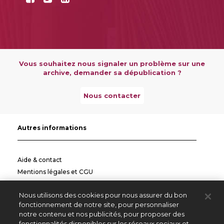
Vous souhaitez nous signaler un problème sur une
archive, demander sa dépublication ?
Nous contacter
Autres informations
Aide & contact
Mentions légales et CGU
Politique de confidentialité
Nous utilisons des cookies pour nous assurer du bon
Informations pratiques
fonctionnement de notre site, pour personnaliser
notre contenu et nos publicités, pour proposer des
Autres sites
fonctionnalités disponibles sur les réseaux sociaux et