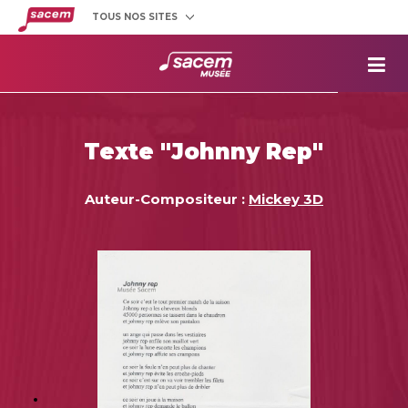
TOUS NOS SITES
Créateurs
et éditeurs
Clients
utilisateurs
La
Sacem
Aide aux
projets
Texte "Johnny Rep"
Musée
Sacem
Répertoire
des œuvres
Auteur-Compositeur :
Mickey 3D