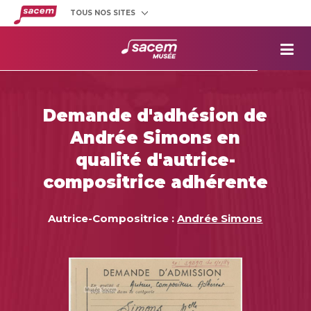
TOUS NOS SITES
Créateurs
et éditeurs
Clients
utilisateurs
La
Sacem
Aide aux
projets
Demande d'adhésion de
Musée
Sacem
Andrée Simons en
Répertoire
des œuvres
qualité d'autrice-
compositrice adhérente
Autrice-Compositrice :
Andrée Simons