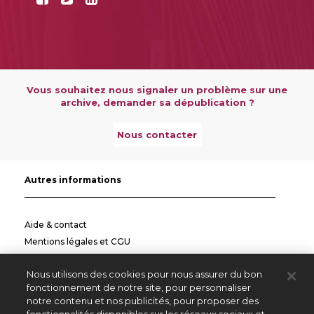
Vous souhaitez nous signaler un problème sur une
archive, demander sa dépublication ?
Nous contacter
Autres informations
Aide & contact
Mentions légales et CGU
Politique de confidentialité
Nous utilisons des cookies pour nous assurer du bon
Informations pratiques
fonctionnement de notre site, pour personnaliser
notre contenu et nos publicités, pour proposer des
Autres sites