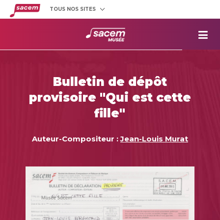
TOUS NOS SITES
Créateurs
et éditeurs
Clients
utilisateurs
La
Sacem
Aide aux
projets
Bulletin de dépôt
Musée
Sacem
provisoire "Qui est cette
Répertoire
des œuvres
fille"
Auteur-Compositeur :
Jean-Louis Murat