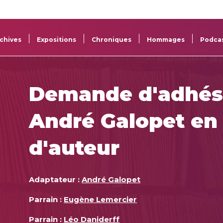
La
Aide aux
Musée
Répertoi
Sacem
projets
Sacem
des œuv
chives
Expositions
Chroniques
Hommages
Podca
Demande d'adhés
André Galopet en 
d'auteur
Adaptateur :
André Galopet
Parrain :
Eugène Lemercier
Parrain :
Léo Daniderff