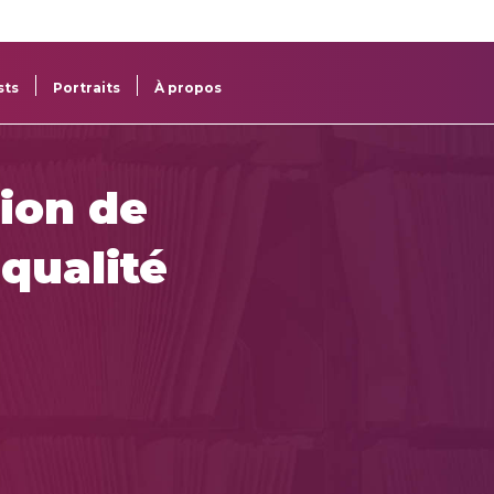
re
res
sts
Portraits
À propos
ion de
qualité