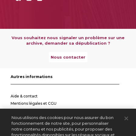
Vous souhaitez nous signaler un problème sur une
archive, demander sa dépublication ?
Nous contacter
Autres informations
Aide & contact
Mentions légales et CGU
Politique de confidentialité
Nous utilisons des cookies pour nous assurer du bon
Informations pratiques
fonctionnement de notre site, pour personnaliser
notre contenu et nos publicités, pour proposer des
Autres sites
fonctionnalités disponibles sur les réseaux sociaux et