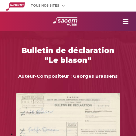
TOUS NOS SITES
Créateurs
et éditeurs
Clients
utilisateurs
La
Sacem
Aide aux
projets
Bulletin de déclaration
Musée
Sacem
"Le blason"
Répertoire
des œuvres
Auteur-Compositeur :
Georges Brassens