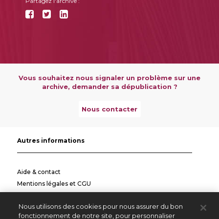
Partagez l'archive :
Vous souhaitez nous signaler un problème sur une
archive, demander sa dépublication ?
Nous contacter
Autres informations
Aide & contact
Mentions légales et CGU
Politique de confidentialité
Nous utilisons des cookies pour nous assurer du bon
Informations pratiques
fonctionnement de notre site, pour personnaliser