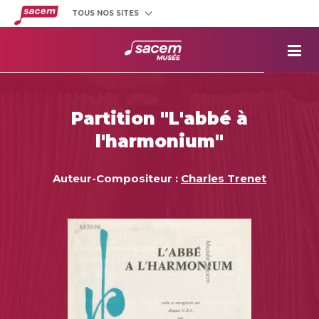
TOUS NOS SITES
Créateurs
et éditeurs
Clients
utilisateurs
La
Sacem
Aide aux
projets
Partition "L'abbé à
Musée
Sacem
l'harmonium"
Répertoire
des œuvres
Auteur-Compositeur :
Charles Trenet