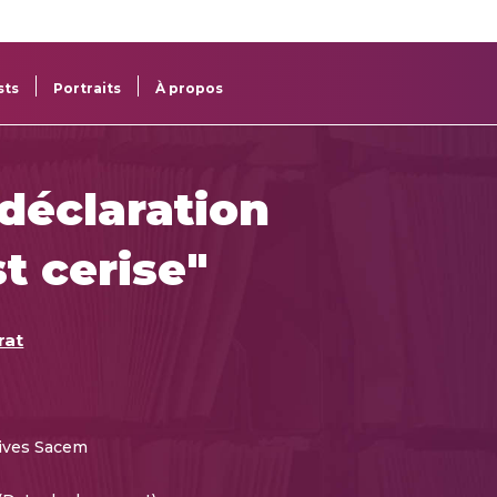
re
res
sts
Portraits
À propos
 déclaration
t cerise"
rat
ives Sacem