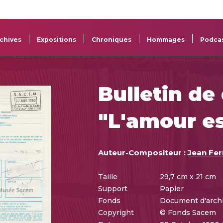
La
Aide aux
Musée
Répertoi
Sacem
projets
Sacem
des œuv
chives
Expositions
Chroniques
Hommages
Podca
Bulletin de
"L'amour es
Auteur-Compositeur :
Jean Fer
Taille
29,7 cm x 21 cm
Support
Papier
Fonds
Document d'arch
Copyright
© Fonds Sacem