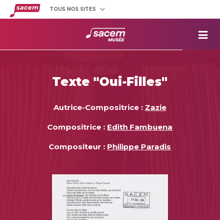
TOUS NOS SITES
Créateurs
et éditeurs
Clients
utilisateurs
La
Sacem
Aide aux
projets
Texte "Oui-Filles"
Musée
Sacem
Répertoire
des œuvres
Autrice-Compositrice :
Zazie
Compositrice :
Edith Fambuena
Compositeur :
Philippe Paradis