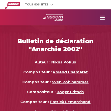
TOUS NOS SITES
Créateurs
et éditeurs
Clients
utilisateurs
La
Sacem
Aide aux
projets
Bulletin de déclaration
Musée
Sacem
"Anarchie 2002"
Répertoire
des œuvres
Auteur :
Nikus Pokus
Compositeur :
Roland Chamarat
Compositeur :
Sven Pohlhammer
Compositeur :
Roger Fritsch
Compositeur :
Patrick Lemarchand