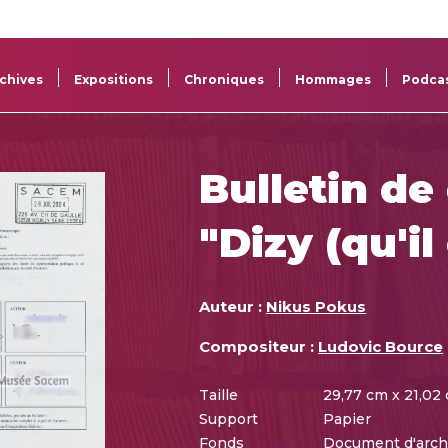
La
Aide aux
Musée
Répertoi
Sacem
projets
Sacem
des œuv
chives
Expositions
Chroniques
Hommages
Podca
Bulletin de
"Dizy (qu'il 
Auteur :
Nikus Pokus
Compositeur :
Ludovic Bource
Taille
29,77 cm x 21,02
Support
Papier
Fonds
Document d'arch