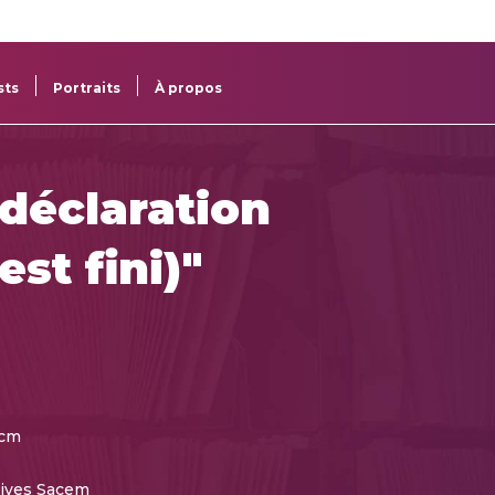
re
res
sts
Portraits
À propos
 déclaration
est fini)"
 cm
ives Sacem