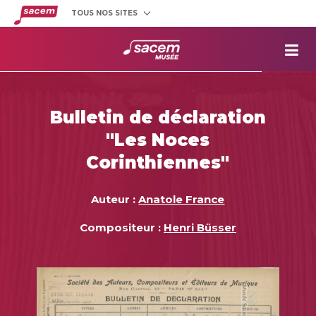
TOUS NOS SITES
Créateurs
et éditeurs
Clients
utilisateurs
La
Sacem
Aide aux
projets
Bulletin de déclaration
Musée
Sacem
"Les Noces
Répertoire
des œuvres
Corinthiennes"
Auteur :
Anatole France
Compositeur :
Henri Büsser