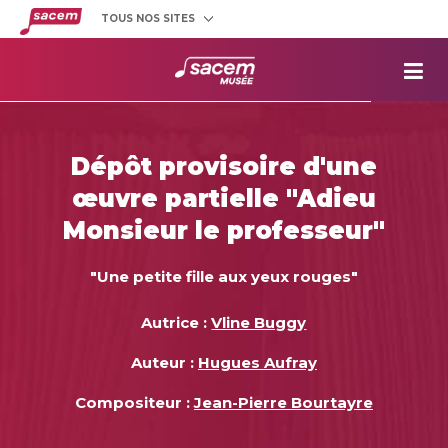
TOUS NOS SITES
Créateurs
et éditeurs
Clients
utilisateurs
La
Sacem
Aide aux
projets
Dépôt provisoire d'une
Musée
Sacem
œuvre partielle "Adieu
Répertoire
des œuvres
Monsieur le professeur"
"Une petite fille aux yeux rouges"
Autrice :
Vline Buggy
Auteur :
Hugues Aufray
Compositeur :
Jean-Pierre Bourtayre