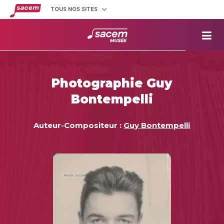
TOUS NOS SITES
Créateurs
et éditeurs
Clients
utilisateurs
La
Sacem
Aide aux
projets
Photographie Guy
Musée
Sacem
Bontempelli
Répertoire
des œuvres
Auteur-Compositeur :
Guy Bontempelli