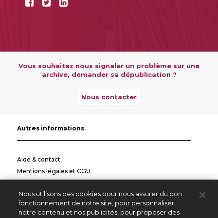
Vous souhaitez nous signaler un problème sur une
archive, demander sa dépublication ?
Nous contacter
Autres informations
Aide & contact
Mentions légales et CGU
Politique de confidentialité
Nous utilisons des cookies pour nous assurer du bon
Informations pratiques
fonctionnement de notre site, pour personnaliser
notre contenu et nos publicités, pour proposer des