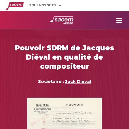
TOUS NOS SITES
Créateurs
et éditeurs
Clients
utilisateurs
La
Sacem
Aide aux
projets
Pouvoir SDRM de Jacques
Musée
Sacem
Diéval en qualité de
Répertoire
des œuvres
compositeur
Sociétaire :
Jack Diéval