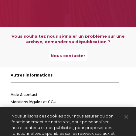
Vous souhaitez nous signaler un problème sur une
archive, demander sa dépublication ?
Nous contacter
Autres informations
Aide & contact
Mentions légales et CGU
Politique de confidentialité
Nous utilisons des cookies pour nous assurer du bon
Informations pratiques
fonctionnement de notre site, pour personnaliser
notre contenu et nos publicités, pour proposer des
Autres sites
fonctionnalités disponibles sur les réseaux sociaux et