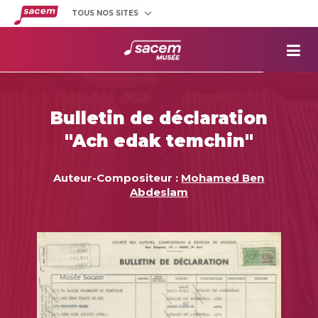
TOUS NOS SITES
Créateurs
et éditeurs
Clients
utilisateurs
La
Sacem
Aide aux
projets
Bulletin de déclaration
Musée
Sacem
"Ach edak temchin"
Répertoire
des œuvres
Auteur-Compositeur :
Mohamed Ben
Abdeslam