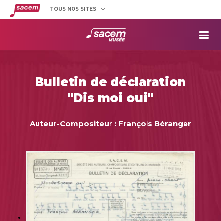
TOUS NOS SITES
Créateurs
et éditeurs
Clients
utilisateurs
La
Sacem
Aide aux
projets
Bulletin de déclaration
Musée
Sacem
"Dis moi oui"
Répertoire
des œuvres
Auteur-Compositeur :
François Béranger