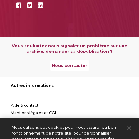
Vous souhaitez nous signaler un problème sur une
archive, demander sa dépublication ?
Nous contacter
Autres informations
Aide & contact
Mentions légales et CGU
Politique de confidentialité
Nous utilisons des cookies pour nous assurer du bon
Informations pratiques
fonctionnement de notre site, pour personnaliser