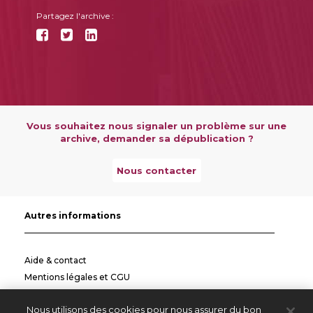
Partagez l'archive :
Vous souhaitez nous signaler un problème sur une
archive, demander sa dépublication ?
Nous contacter
Autres informations
Aide & contact
Mentions légales et CGU
Politique de confidentialité
Nous utilisons des cookies pour nous assurer du bon
Informations pratiques