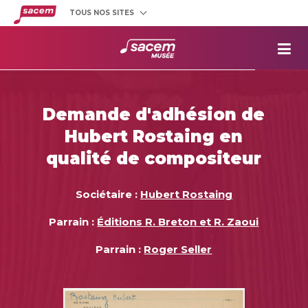
TOUS NOS SITES
Créateurs
et éditeurs
Clients
utilisateurs
La
Sacem
Aide aux
projets
Demande d'adhésion de
Musée
Sacem
Hubert Rostaing en
Répertoire
des œuvres
qualité de compositeur
Sociétaire :
Hubert Rostaing
Parrain :
Éditions R. Breton et R. Zaoui
Parrain :
Roger Seller