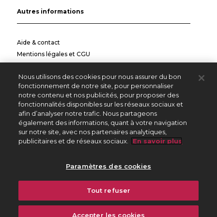
Autres informations
Aide & contact
Mentions légales et CGU
Politique de confidentialité
Nous utilisons des cookies pour nous assurer du bon
Informations pratiques
fonctionnement de notre site, pour personnaliser
notre contenu et nos publicités, pour proposer des
Autres sites
fonctionnalités disponibles sur les réseaux sociaux et
afin d’analyser notre trafic. Nous partageons
également des informations, quant à votre navigation
sur notre site, avec nos partenaires analytiques,
Créateurs Editeurs
publicitaires et de réseaux sociaux.
En savoir plus
Répertoire des Œuvres
Paramètres des cookies
225 avenue Charles de Gaulle
Tout refuser
92528 Neuilly sur Seine Cedex
01 47 15 47 15
Accepter les cookies