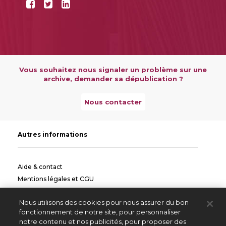
Vous souhaitez nous signaler un problème sur une
archive, demander sa dépublication ?
Nous contacter
Autres informations
Aide & contact
Mentions légales et CGU
Politique de confidentialité
Nous utilisons des cookies pour nous assurer du bon
Informations pratiques
fonctionnement de notre site, pour personnaliser
notre contenu et nos publicités, pour proposer des