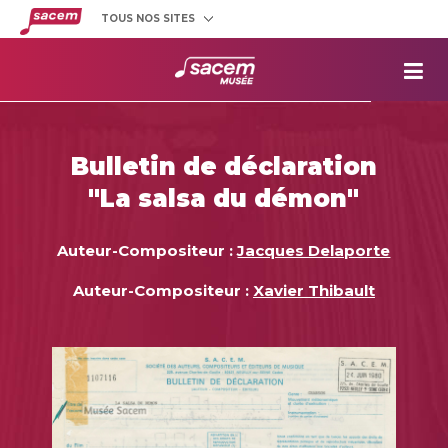
TOUS NOS SITES
Créateurs
et éditeurs
Clients
utilisateurs
La
Sacem
Aide aux
projets
Bulletin de déclaration
Musée
Sacem
"La salsa du démon"
Répertoire
des œuvres
Auteur-Compositeur :
Jacques Delaporte
Auteur-Compositeur :
Xavier Thibault