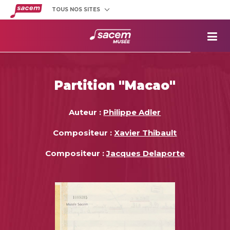
TOUS NOS SITES
Créateurs
et éditeurs
Clients
utilisateurs
La
Sacem
Aide aux
projets
Partition "Macao"
Musée
Sacem
Répertoire
des œuvres
Auteur :
Philippe Adler
Compositeur :
Xavier Thibault
Compositeur :
Jacques Delaporte