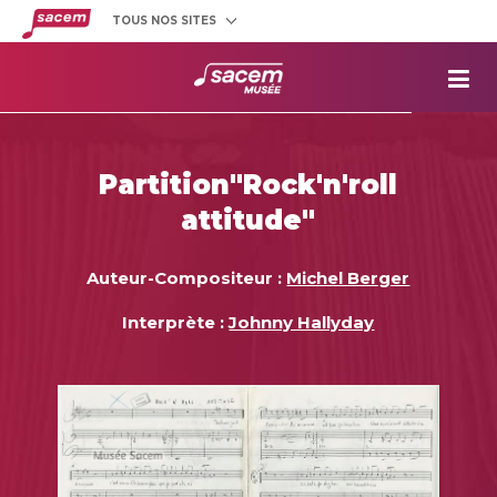
TOUS NOS SITES
Créateurs
et éditeurs
Clients
utilisateurs
La
Sacem
Aide aux
projets
Partition"Rock'n'roll
Musée
Sacem
attitude"
Répertoire
des œuvres
Auteur-Compositeur :
Michel Berger
Interprète :
Johnny Hallyday