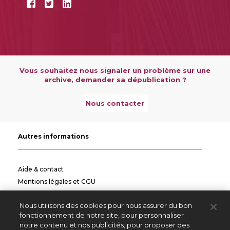
Vous souhaitez nous signaler un problème sur une
archive, demander sa dépublication ?
Nous contacter
Autres informations
Aide & contact
Mentions légales et CGU
Politique de confidentialité
Nous utilisons des cookies pour nous assurer du bon
Informations pratiques
fonctionnement de notre site, pour personnaliser
notre contenu et nos publicités, pour proposer des