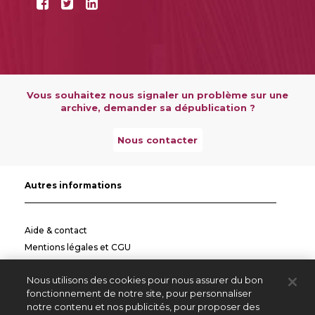
Vous souhaitez nous signaler un problème sur une
archive, demander sa dépublication ?
Nous contacter
Autres informations
Aide & contact
Mentions légales et CGU
Politique de confidentialité
Nous utilisons des cookies pour nous assurer du bon
Informations pratiques
fonctionnement de notre site, pour personnaliser
notre contenu et nos publicités, pour proposer des