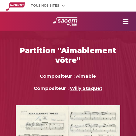
TOUS NOS SITES
Créateurs
et éditeurs
Clients
utilisateurs
La
Sacem
Aide aux
projets
Partition "Aimablement
Musée
Sacem
vôtre"
Répertoire
des œuvres
Compositeur :
Aimable
Compositeur :
Willy Staquet