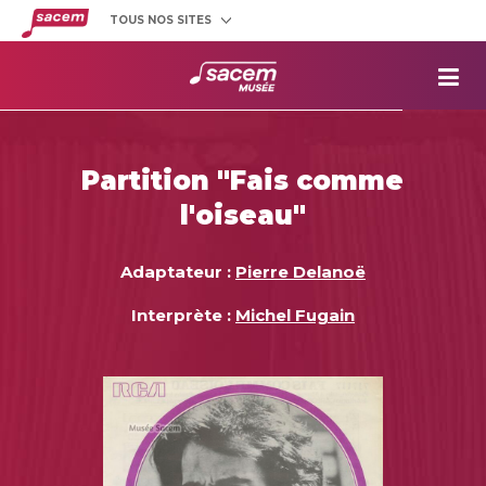
TOUS NOS SITES
Créateurs
et éditeurs
Clients
utilisateurs
La
Sacem
Aide aux
projets
Partition "Fais comme
Musée
Sacem
l'oiseau"
Répertoire
des œuvres
Adaptateur :
Pierre Delanoë
Interprète :
Michel Fugain