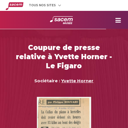
TOUS NOS SITES
Créateurs
et éditeurs
Clients
utilisateurs
La
Sacem
Aide aux
projets
Coupure de presse
Musée
Sacem
relative à Yvette Horner -
Répertoire
des œuvres
Le Figaro
Sociétaire :
Yvette Horner