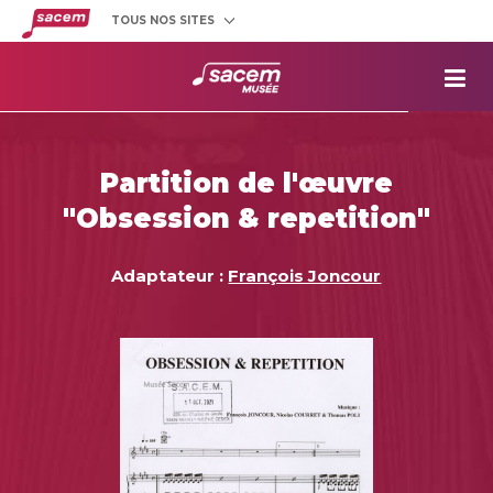
TOUS NOS SITES
Créateurs
et éditeurs
Clients
utilisateurs
La
Sacem
Aide aux
projets
Partition de l'œuvre
Musée
Sacem
"Obsession & repetition"
Répertoire
des œuvres
Adaptateur :
François Joncour