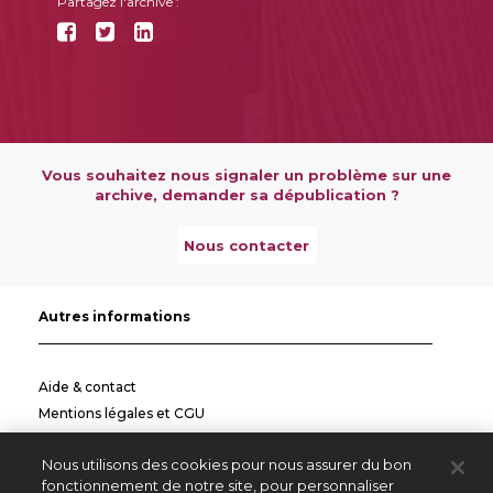
Partagez l'archive :
Vous souhaitez nous signaler un problème sur une
archive, demander sa dépublication ?
Nous contacter
Autres informations
Aide & contact
Mentions légales et CGU
Politique de confidentialité
Nous utilisons des cookies pour nous assurer du bon
Informations pratiques
fonctionnement de notre site, pour personnaliser