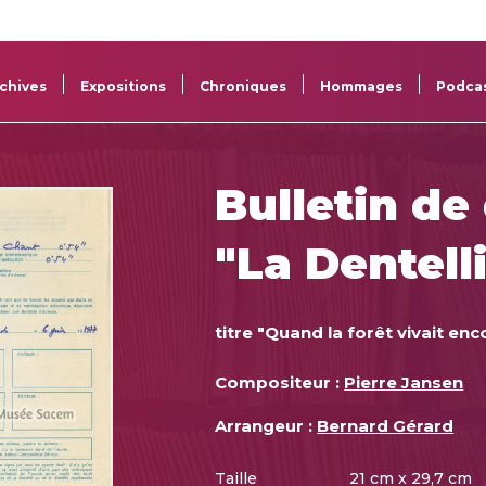
La
Aide aux
Musée
Répertoi
Sacem
projets
Sacem
des œuv
chives
Expositions
Chroniques
Hommages
Podca
Bulletin de
"La Dentell
titre "Quand la forêt vivait enc
Compositeur :
Pierre Jansen
Arrangeur :
Bernard Gérard
Taille
21 cm x 29,7 cm