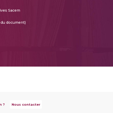
ives Sacem
e du document)
n ?
Nous contacter