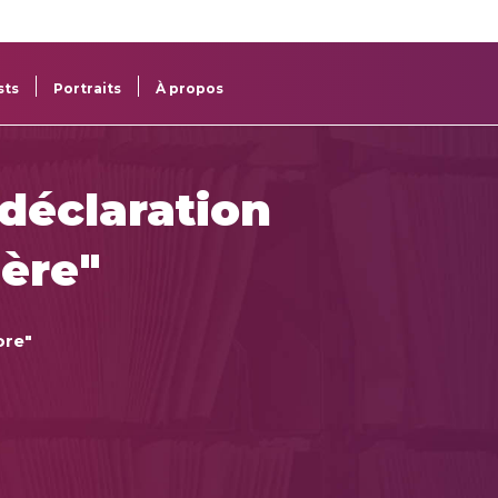
re
res
sts
Portraits
À propos
 déclaration
ière"
ore"