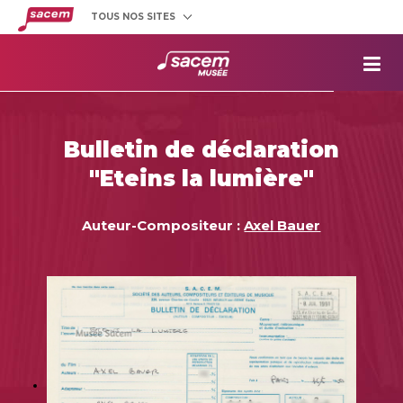
TOUS NOS SITES
Créateurs
et éditeurs
Clients
utilisateurs
La
Sacem
Aide aux
projets
Bulletin de déclaration
Musée
Sacem
"Eteins la lumière"
Répertoire
des œuvres
Auteur-Compositeur :
Axel Bauer