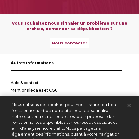
Vous souhaitez nous signaler un problème sur une
archive, demander sa dépublication ?
Nous contacter
Autres informations
Aide & contact
Mentions légales et CGU
Politique de confidentialité
Nous utilisons des cookies pour nous assurer du bon
Informations pratiques
fonctionnement de notre site, pour personnaliser
notre contenu et nos publicités, pour proposer des
Autres sites
fonctionnalités disponibles sur les réseaux sociaux et
afin d’analyser notre trafic. Nous partageons
également des informations, quant à votre navigation