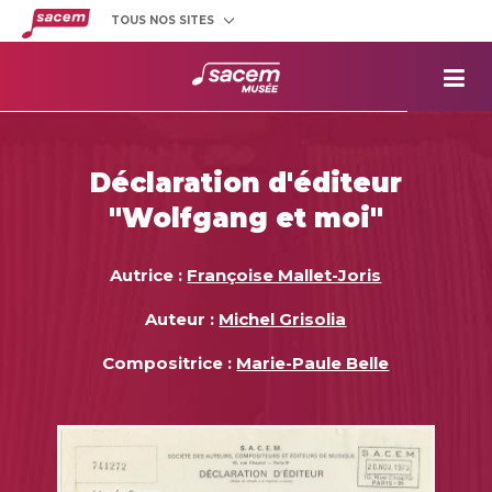
TOUS NOS SITES
Créateurs
et éditeurs
Clients
utilisateurs
La
Sacem
Aide aux
projets
Déclaration d'éditeur
Musée
Sacem
"Wolfgang et moi"
Répertoire
des œuvres
Autrice :
Françoise Mallet-Joris
Auteur :
Michel Grisolia
Compositrice :
Marie-Paule Belle