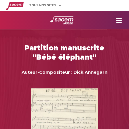
TOUS NOS SITES
Créateurs
et éditeurs
Clients
utilisateurs
La
Sacem
Aide aux
projets
Partition manuscrite
Musée
Sacem
"Bébé éléphant"
Répertoire
des œuvres
Auteur-Compositeur :
Dick Annegarn