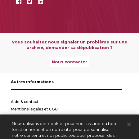
Vous souhaitez nous signaler un problème sur une
archive, demander sa dépublication ?
Nous contacter
Autres informations
Aide & contact
Mentions légales et CGU
Politique de confidentialité
Nous utilisons des cookies pour nous assurer du bon
Informations pratiques
fonctionnement de notre site, pour personnaliser
notre contenu et nos publicités, pour proposer des