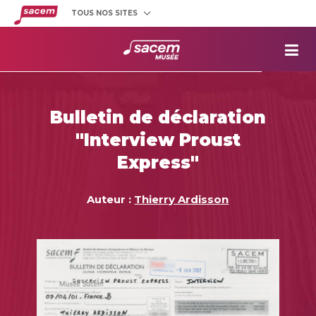
TOUS NOS SITES
Créateurs
et éditeurs
Clients
utilisateurs
La
Sacem
Aide aux
projets
Bulletin de déclaration
Musée
Sacem
"Interview Proust
Répertoire
des œuvres
Express"
Auteur :
Thierry Ardisson