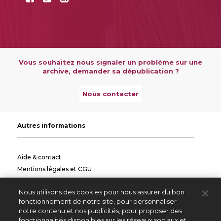
Vous souhaitez nous signaler un problème sur une
archive, demander sa dépublication ?
Nous contacter
Autres informations
Aide & contact
Mentions légales et CGU
Politique de confidentialité
Nous utilisons des cookies pour nous assurer du bon
Informations pratiques
fonctionnement de notre site, pour personnaliser
notre contenu et nos publicités, pour proposer des
Autres sites
fonctionnalités disponibles sur les réseaux sociaux et