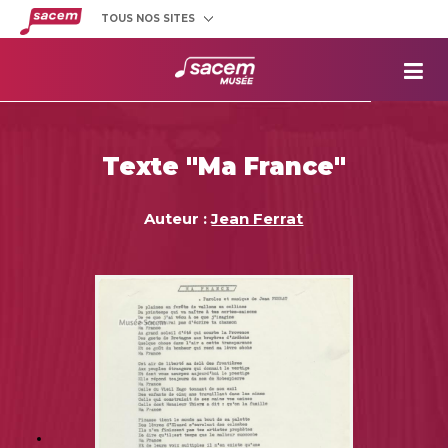
TOUS NOS SITES
Créateurs
et éditeurs
Clients
utilisateurs
La
Sacem
Aide aux
projets
Texte "Ma France"
Musée
Sacem
Répertoire
des œuvres
Auteur :
Jean Ferrat