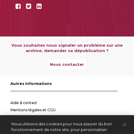
Vous souhaitez nous signaler un problème sur une
archive, demander sa dépublication ?
Nous contacter
Autres informations
Aide & contact
Mentions légales et CGU
Politique de confidentialité
Nous utilisons des cookies pour nous assurer du bon
Informations pratiques
fonctionnement de notre site, pour personnaliser