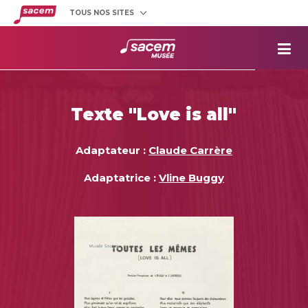
TOUS NOS SITES
Créateurs
et éditeurs
Clients
utilisateurs
La
Sacem
Aide aux
projets
Texte "Love is all"
Musée
Sacem
Répertoire
des œuvres
Adaptateur :
Claude Carrère
Adaptatrice :
Vline Buggy