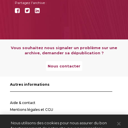
Partagez l'archive :
Vous souhaitez nous signaler un problème sur une
archive, demander sa dépublication ?
Nous contacter
Autres informations
Aide & contact
Mentions légales et CGU
Politique de confidentialité
Nous utilisons des cookies pour nous assurer du bon
Informations pratiques