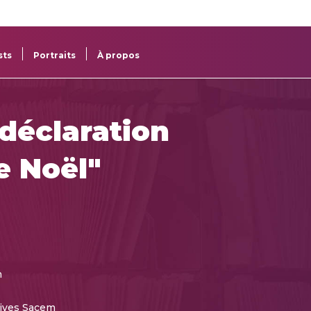
re
res
sts
Portraits
À propos
 déclaration
e Noël"
m
ives Sacem