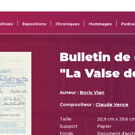
La
Aide aux
Musée
Répertoi
Sacem
projets
Sacem
des œuv
chives
Expositions
Chroniques
Hommages
Podca
Bulletin de
"La Valse d
Auteur :
Boris Vian
Compositeur :
Claude Vence
Taille
20,9 cm x 29,6 c
Support
Papier
Fonds
Document d'arch