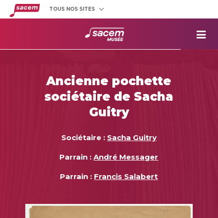
TOUS NOS SITES
Créateurs
et éditeurs
Clients
utilisateurs
La
Sacem
Aide aux
projets
Ancienne pochette
Musée
Sacem
sociétaire de Sacha
Répertoire
des œuvres
Guitry
Sociétaire :
Sacha Guitry
Parrain :
André Messager
Parrain :
Francis Salabert