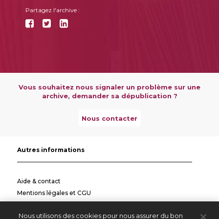
Partagez l'archive :
Vous souhaitez nous signaler un problème sur une
archive, demander sa dépublication ?
Nous contacter
Autres informations
Aide & contact
Mentions légales et CGU
Politique de confidentialité
Nous utilisons des cookies pour nous assurer du bon
Informations pratiques