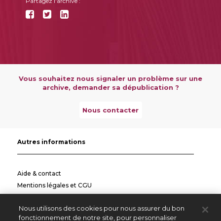
Partagez l'archive :
Vous souhaitez nous signaler un problème sur une
archive, demander sa dépublication ?
Nous contacter
Autres informations
Aide & contact
Mentions légales et CGU
Politique de confidentialité
Nous utilisons des cookies pour nous assurer du bon
Informations pratiques
fonctionnement de notre site, pour personnaliser