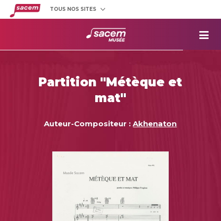
TOUS NOS SITES
Créateurs
et éditeurs
Clients
utilisateurs
La
Sacem
Aide aux
projets
Partition "Métèque et
Musée
Sacem
mat"
Répertoire
des œuvres
Auteur-Compositeur :
Akhenaton