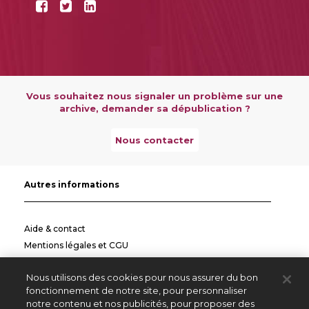
Vous souhaitez nous signaler un problème sur une
archive, demander sa dépublication ?
Nous contacter
Autres informations
Aide & contact
Mentions légales et CGU
Politique de confidentialité
Nous utilisons des cookies pour nous assurer du bon
Informations pratiques
fonctionnement de notre site, pour personnaliser
notre contenu et nos publicités, pour proposer des