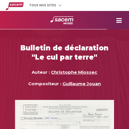
TOUS NOS SITES
Créateurs
et éditeurs
Clients
utilisateurs
La
Sacem
Aide aux
projets
Bulletin de déclaration
Musée
Sacem
"Le cul par terre"
Répertoire
des œuvres
Auteur :
Christophe Miossec
Compositeur :
Guillaume Jouan