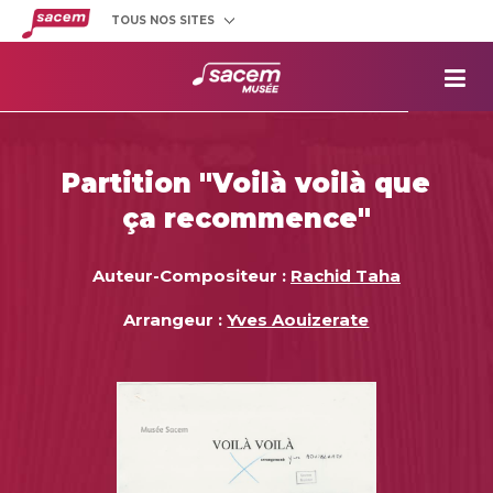
TOUS NOS SITES
Créateurs
et éditeurs
Clients
utilisateurs
La
Sacem
Aide aux
projets
Partition "Voilà voilà que
Musée
Sacem
ça recommence"
Répertoire
des œuvres
Auteur-Compositeur :
Rachid Taha
Arrangeur :
Yves Aouizerate