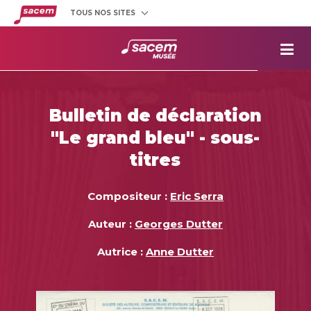
TOUS NOS SITES
Créateurs
et éditeurs
Clients
utilisateurs
La
Sacem
Aide aux
projets
Bulletin de déclaration
Musée
Sacem
"Le grand bleu" - sous-
Répertoire
des œuvres
titres
Compositeur :
Eric Serra
Auteur :
Georges Dutter
Autrice :
Anne Dutter