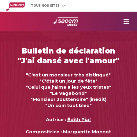
TOUS NOS SITES
Créateurs
et éditeurs
Clients
utilisateurs
La
Sacem
Aide aux
projets
Bulletin de déclaration
Musée
Sacem
"J'ai dansé avec l'amour"
Répertoire
des œuvres
"C'est un monsieur très distingué"
"C'était un jour de fête"
"Celui que j'aime a les yeux tristes"
"Le Vagabond"
"Monsieur Jouttenoire" (inédit)
"Un coin tout bleu"
Autrice :
Édith Piaf
Compositrice :
Marguerite Monnot