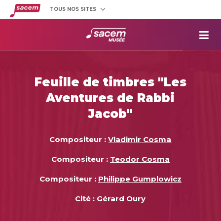
TOUS NOS SITES
Créateurs
et éditeurs
Clients
utilisateurs
La
Sacem
Aide aux
projets
Feuille de timbres "Les
Musée
Sacem
Aventures de Rabbi
Répertoire
des œuvres
Jacob"
Compositeur :
Vladimir Cosma
Compositeur :
Teodor Cosma
Compositeur :
Philippe Gumplowicz
Cité :
Gérard Oury