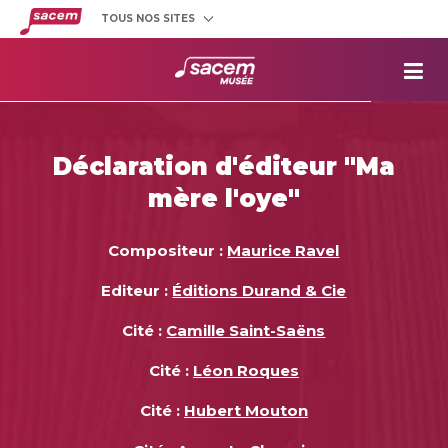
TOUS NOS SITES
Créateurs
et éditeurs
Clients
utilisateurs
La
Sacem
Aide aux
projets
Déclaration d'éditeur "Ma
Musée
Sacem
mère l'oye"
Répertoire
des œuvres
Compositeur :
Maurice Ravel
Editeur :
Éditions Durand & Cie
Cité :
Camille Saint-Saëns
Cité :
Léon Roques
Cité :
Hubert Mouton