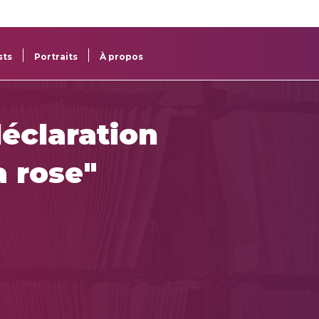
re
res
sts
Portraits
À propos
déclaration
a rose"