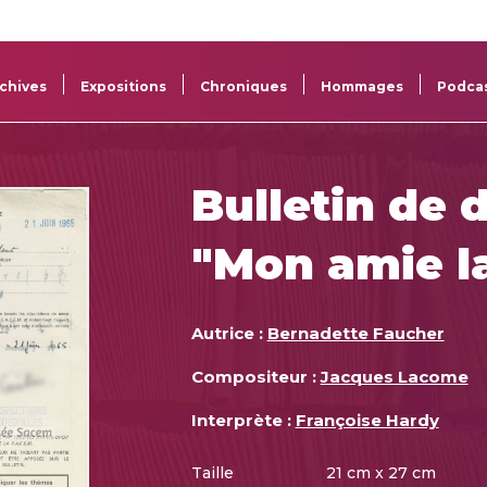
La
Aide aux
Musée
Répertoi
Sacem
projets
Sacem
des œuv
chives
Expositions
Chroniques
Hommages
Podca
Bulletin de 
"Mon amie l
Autrice :
Bernadette Faucher
Compositeur :
Jacques Lacome
Interprète :
Françoise Hardy
Taille
21 cm x 27 cm