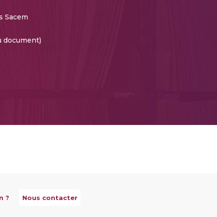
s Sacem
du document)
n ?
Nous contacter